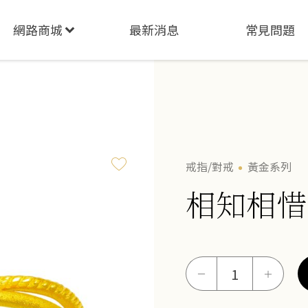
網路商城
最新消息
常見問題
戒指/對戒
黃金系列
相知相惜
相
－
＋
知
相