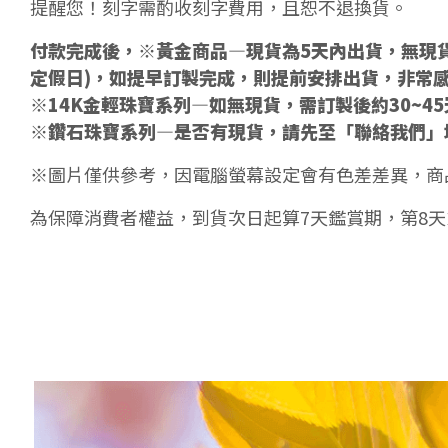
提醒您！刻字需酌收刻字費用，且恕不退換貨。
付款完成後，※黃金商品—現貨為5天內出貨，無現貨
定假日)，如提早訂製完成，則提前安排出貨，非常
※14K金輕珠寶系列—如無現貨，需訂製後約30~4
※鑽石珠寶系列—是否有現貨，請先至「聯絡我們」
※圖片僅供參考，因電腦螢幕設定會有色差差異，商
為保障消費者權益，到貨次日起算7天鑑賞期，第8