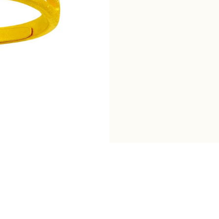
惜
戒
數
量