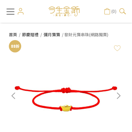
(0)
首頁
/
節慶贈禮
/
彌月寶寶
/ 發財元寶串珠(網路獨賣)
88折