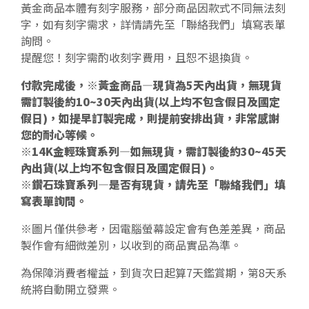
黃金商品本體有刻字服務，部分商品因款式不同無法刻
字，如有刻字需求，詳情請先至「聯絡我們」填寫表單
詢問。
提醒您！刻字需酌收刻字費用，且恕不退換貨。
付款完成後，※黃金商品—現貨為5天內出貨，無現貨
需訂製後約10~30天內出貨(以上均不包含假日及國定
假日)，如提早訂製完成，則提前安排出貨，非常感謝
您的耐心等候。
※14K金輕珠寶系列—如無現貨，需訂製後約30~45天
內出貨(以上均不包含假日及國定假日)。
※鑽石珠寶系列—是否有現貨，請先至「聯絡我們」填
寫表單詢問。
※圖片僅供參考，因電腦螢幕設定會有色差差異，商品
製作會有細微差別，以收到的商品實品為準。
為保障消費者權益，到貨次日起算7天鑑賞期，第8天系
統將自動開立發票。