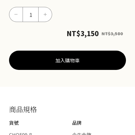
發
－
＋
財
元
NT$
3,150
NT$
3,580
寶
串
珠
(網
加入購物車
路
獨
賣)
數
量
商品規格
貨號
品牌
CHO509-8
今生金飾