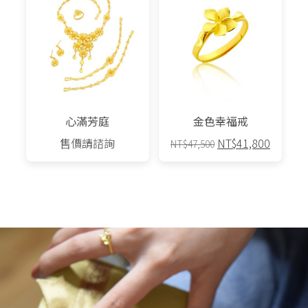
心滿芳庭
金色幸福戒
原
目
售價請諮詢
NT$
41,800
NT$
47,500
始
前
價
價
格：
格：
NT$47,500。
NT$41,