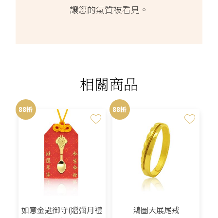
讓您的氣質被看見。
相關商品
88折
88折
如意金匙御守(贈彌月禮
鴻圖大展尾戒