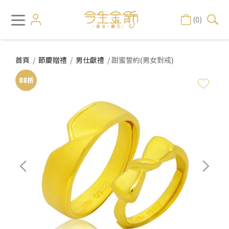
(0)
首頁
/
節慶贈禮
/
男仕獻禮
/ 甜蜜誓約(男女對戒)
88折