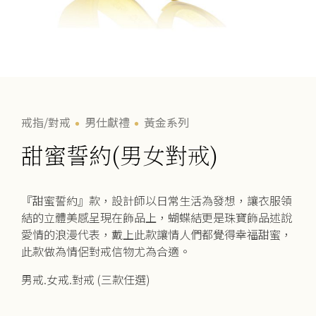
戒指/對戒
男仕獻禮
黃金系列
甜蜜誓約(男女對戒)
『甜蜜誓約』款，設計師以日常生活為發想，讓衣服領
結的立體美感呈現在飾品上，蝴蝶結更是珠寶飾品述說
愛情的浪漫代表，戴上此款讓情人們都覺得幸福甜蜜，
此款做為情侶對戒信物尤為合適。
男戒.女戒.對戒 (三款任選)