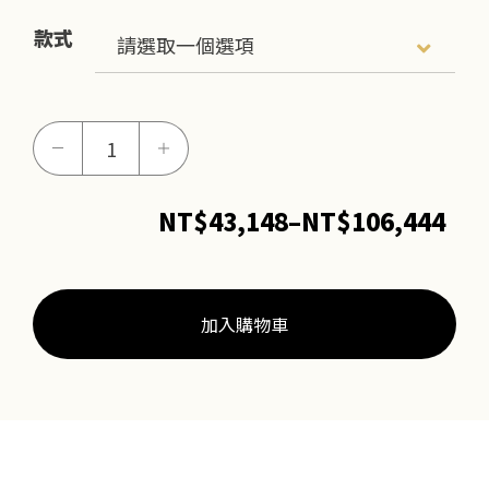
款式
甜
－
＋
蜜
誓
NT$
43,148
–
NT$
106,444
約
價
(男
格
女
範
對
加入購物車
戒)
圍
數
NT$
量
到
NT$