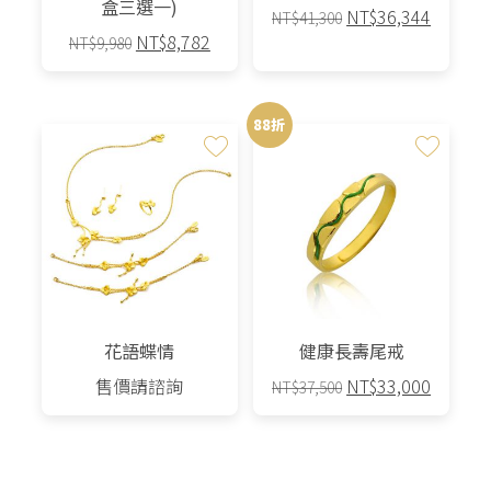
盒三選一)
原
目
NT$
36,344
NT$
41,300
原
目
NT$
8,782
始
前
NT$
9,980
始
前
價
價
此
價
價
格：
格：
產
格：
格：
NT$41,300。
NT$36,
88折
品
NT$9,980。
NT$8,782。
有
多
種
款
式。
可
在
產
花語蝶情
健康長壽尾戒
品
原
目
售價請諮詢
NT$
33,000
NT$
37,500
頁
始
前
面
價
價
選
格：
格：
擇
NT$37,500。
NT$33,