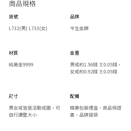
商品規格
貨號
品牌
L732(男) L733(女)
今生金飾
材質
金重
純黃金9999
男戒約1.56錢 ±0.05錢，
女戒約0.92錢 ±0.05錢
尺寸
配備
男女戒皆是活動戒圍，可
精美包裝禮盒、商品保證
自行調整大小
書、品牌提袋