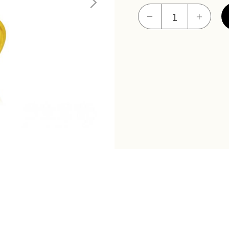
甜
－
＋
蜜
深
鎖
項
鍊
數
量