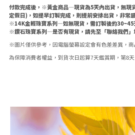
付款完成後，※黃金商品—現貨為5天內出貨，無現貨
定假日)，如提早訂製完成，則提前安排出貨，非常
※14K金輕珠寶系列—如無現貨，需訂製後約30~4
※鑽石珠寶系列—是否有現貨，請先至「聯絡我們」
※圖片僅供參考，因電腦螢幕設定會有色差差異，商
為保障消費者權益，到貨次日起算7天鑑賞期，第8