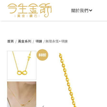
關於我們
首頁
/
黃金系列
/
項鍊
/ 無限永恆+項鍊
88折