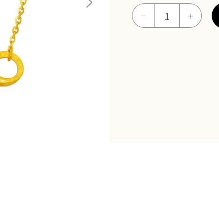
無
－
＋
限
永
恆
+項
鍊
數
量