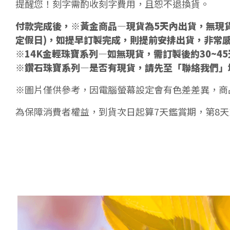
提醒您！刻字需酌收刻字費用，且恕不退換貨。
付款完成後，※黃金商品—現貨為5天內出貨，無現貨
定假日)，如提早訂製完成，則提前安排出貨，非常
※14K金輕珠寶系列—如無現貨，需訂製後約30~4
※鑽石珠寶系列—是否有現貨，請先至「聯絡我們」
※圖片僅供參考，因電腦螢幕設定會有色差差異，商
為保障消費者權益，到貨次日起算7天鑑賞期，第8