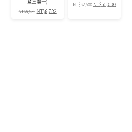
盒三選一)
原
目
NT$
55,000
NT$
62,500
原
目
NT$
8,782
始
前
NT$
9,980
始
前
價
價
此
價
價
格：
格：
產
格：
格：
NT$62,500。
NT$55,
品
NT$9,980。
NT$8,782。
有
多
種
款
式。
可
在
產
品
頁
面
選
擇