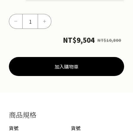
濟
－
＋
世
媽
NT$
9,504
NT$
10,800
祖
鎮
殿
御
加入購物車
守
數
量
商品規格
貨號
貨號