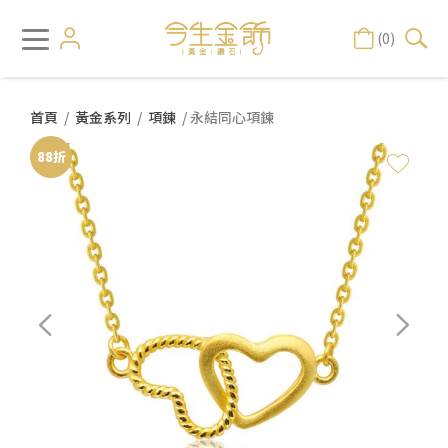
(0)
首頁
/
黃金系列
/
項鍊
/ 永結同心項鍊
88折