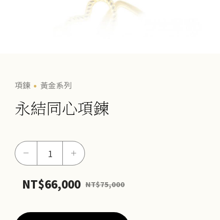
項鍊
黃金系列
永結同心項鍊
永
－
＋
結
同
NT$
66,000
NT$
75,000
心
項
鍊