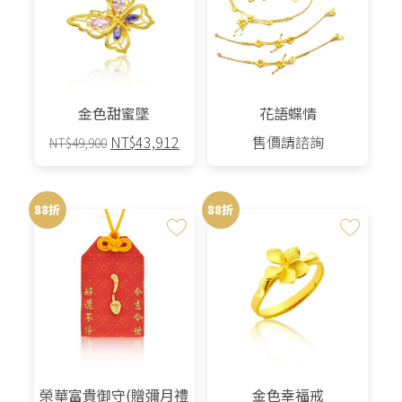
金色甜蜜墜
花語蝶情
原
目
NT$
43,912
售價請諮詢
NT$
49,900
始
前
價
價
格：
格：
88折
88折
NT$49,900。
NT$43,912。
榮華富貴御守(贈彌月禮
金色幸福戒