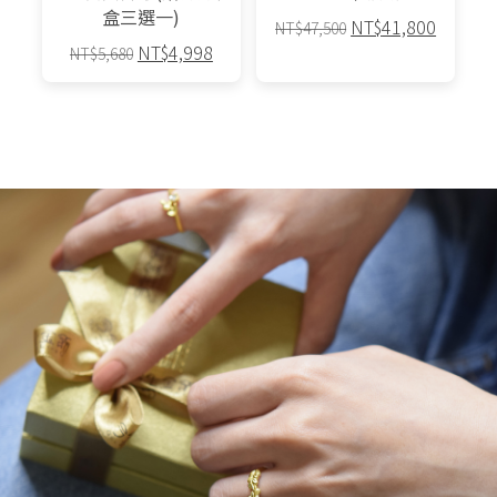
盒三選一)
原
目
NT$
41,800
NT$
47,500
原
目
NT$
4,998
始
前
NT$
5,680
始
前
價
價
此
價
價
格：
格：
產
格：
格：
NT$47,500。
NT$41,
品
NT$5,680。
NT$4,998。
有
多
種
款
式。
可
在
產
品
頁
面
選
擇