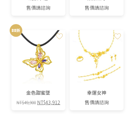
售價請諮詢
售價請諮詢
88折
金色甜蜜墜
幸運女神
原
目
NT$
43,912
售價請諮詢
NT$
49,900
始
前
價
價
格：
格：
NT$49,900。
NT$43,912。