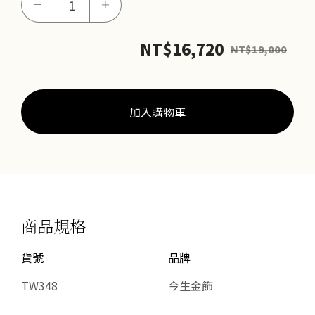
－
＋
情
鼠
NT$
16,720
NT$
19,000
墜
數
量
加入購物車
商品規格
貨號
品牌
TW348
今生金飾