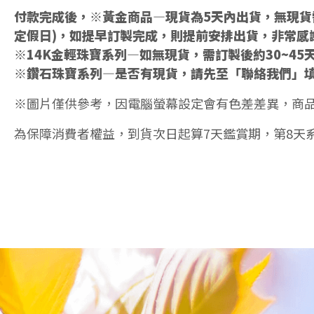
付款完成後，※黃金商品—現貨為5天內出貨，無現貨需
定假日)，如提早訂製完成，則提前安排出貨，非常感
※14K金輕珠寶系列—如無現貨，需訂製後約30~45
※鑽石珠寶系列—是否有現貨，請先至「聯絡我們」
※圖片僅供參考，因電腦螢幕設定會有色差差異，商
為保障消費者權益，到貨次日起算7天鑑賞期，第8天