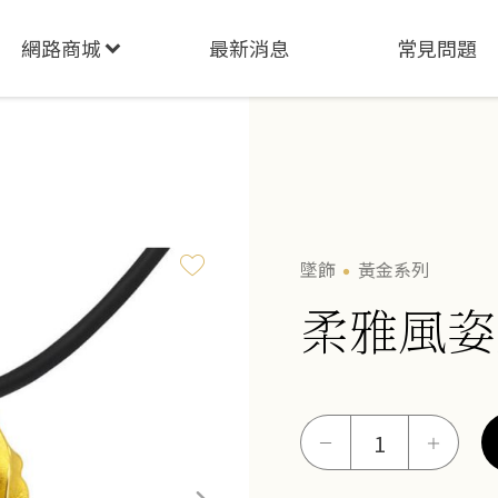
網路商城
最新消息
常見問題
墜飾
黃金系列
柔雅風姿
柔
－
＋
雅
風