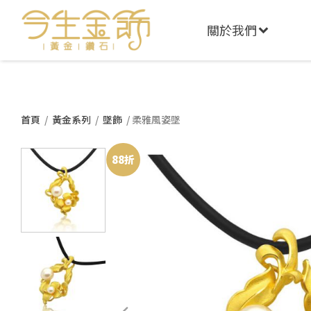
關於我們
首頁
/
黃金系列
/
墜飾
/ 柔雅風姿墜
88折