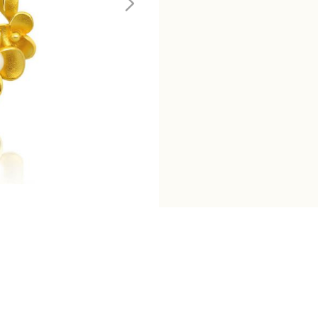
姿
墜
數
量