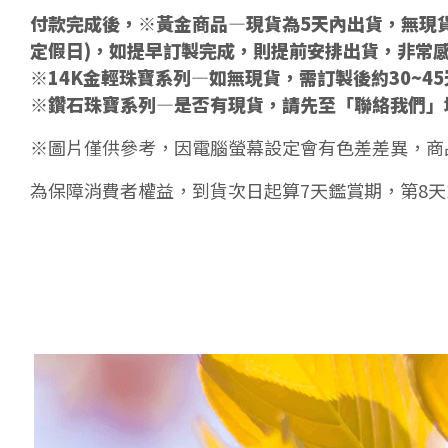
付款完成後，※黃金商品—現貨為5天內出貨，無現貨
定假日)，如提早訂製完成，則提前安排出貨，非常
※14K金輕珠寶系列—如無現貨，需訂製後約30~4
※鑽石珠寶系列—是否有現貨，請先至「聯絡我們」
※圖片僅供參考，因電腦螢幕設定會有色差差異，商
為保障消費者權益，到貨次日起算7天鑑賞期，第8