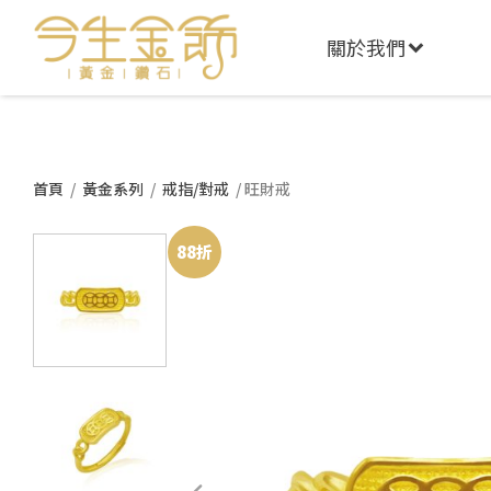
關於我們
首頁
/
黃金系列
/
戒指/對戒
/ 旺財戒
88折