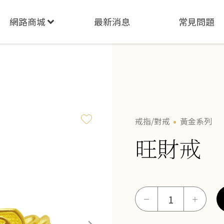
網路商城
最新消息
常見問題
戒指/對戒
黃金系列
旺財戒
旺
－
＋
財
戒