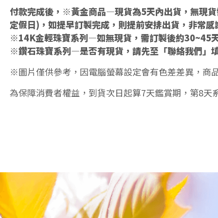
付款完成後，※黃金商品—現貨為5天內出貨，無現貨需
定假日)，如提早訂製完成，則提前安排出貨，非常感
※14K金輕珠寶系列—如無現貨，需訂製後約30~45
※鑽石珠寶系列—是否有現貨，請先至「聯絡我們」
※圖片僅供參考，因電腦螢幕設定會有色差差異，商
為保障消費者權益，到貨次日起算7天鑑賞期，第8天