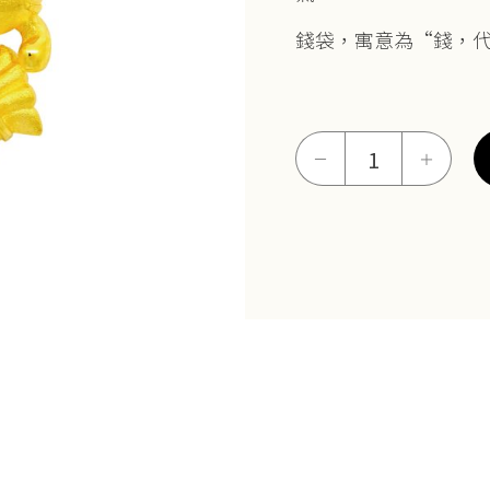
錢袋，寓意為“錢，
招
－
＋
福
虎
墜
數
量