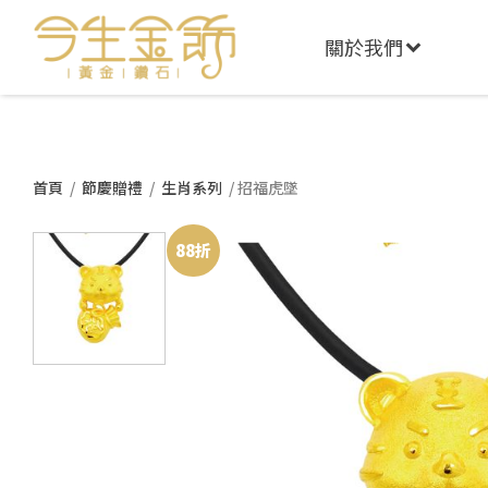
關於我們
首頁
/
節慶贈禮
/
生肖系列
/ 招福虎墜
88折