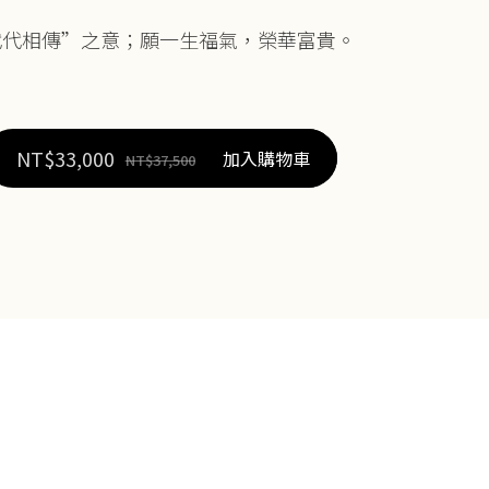
代代相傳”之意；願一生福氣，榮華富貴。
NT$
33,000
加入購物車
NT$
37,500