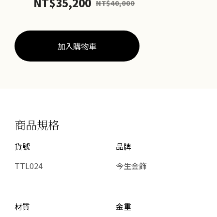
NT$
35,200
NT$
40,000
牛
戒
數
量
加入購物車
商品規格
貨號
品牌
TTL024
今生金飾
材質
金重