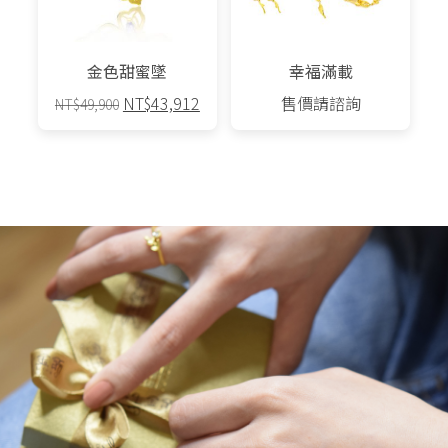
金色甜蜜墜
幸福滿載
原
目
NT$
43,912
售價請諮詢
NT$
49,900
始
前
價
價
格：
格：
NT$49,900。
NT$43,912。