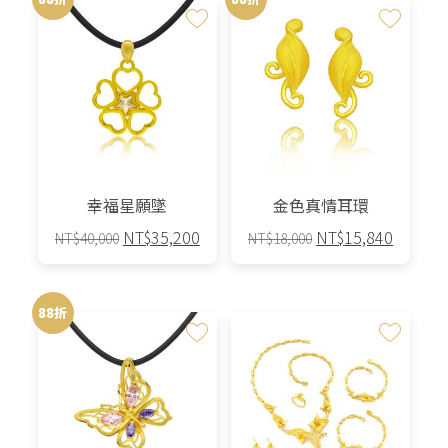
幸福星願墜
金色真情耳環
原
目
原
目
NT$
35,200
NT$
15,840
NT$
40,000
NT$
18,000
始
前
始
前
價
價
價
價
格：
格：
格：
格：
88折
NT$40,000。
NT$35,200。
NT$18,000。
NT$15,