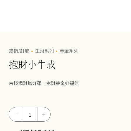
戒指/對戒
生肖系列
黃金系列
抱財小牛戒
古錢添財增好運，抱財擁金好福氣
抱
－
＋
財
小