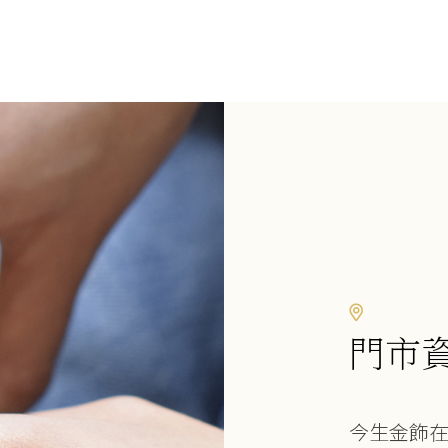
門市
今生金飾