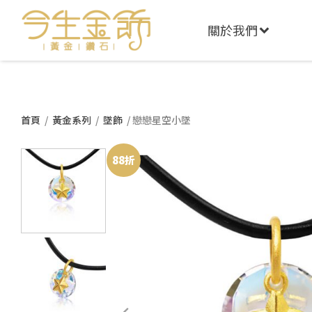
關於我們
首頁
/
黃金系列
/
墜飾
/ 戀戀星空小墜
88折