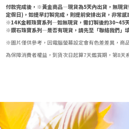
付款完成後，※黃金商品—現貨為5天內出貨，無現貨需
定假日)，如提早訂製完成，則提前安排出貨，非常感
※14K金輕珠寶系列—如無現貨，需訂製後約30~45
※鑽石珠寶系列—是否有現貨，請先至「聯絡我們」
※圖片僅供參考，因電腦螢幕設定會有色差差異，商
為保障消費者權益，到貨次日起算7天鑑賞期，第8天