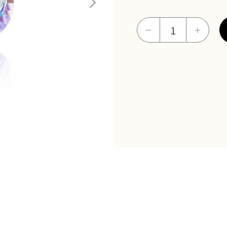
戀
－
＋
戀
星
空
小
墜
數
量