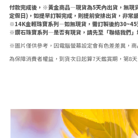
付款完成後，※黃金商品—現貨為5天內出貨，無現貨
定假日)，如提早訂製完成，則提前安排出貨，非常
※14K金輕珠寶系列—如無現貨，需訂製後約30~4
※鑽石珠寶系列—是否有現貨，請先至「聯絡我們」
※圖片僅供參考，因電腦螢幕設定會有色差差異，商
為保障消費者權益，到貨次日起算7天鑑賞期，第8