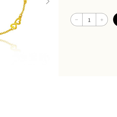
戀
－
＋
戀
心
意
手
鍊
數
量