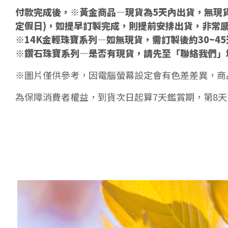
付款完成後，※黃金商品—現貨為5天內出貨，無現貨
定假日)，如提早訂製完成，則提前安排出貨，非常
※14K金輕珠寶系列—如無現貨，需訂製後約30~4
※鑽石珠寶系列—是否有現貨，請先至「聯絡我們」
※圖片僅供參考，因電腦螢幕設定會有色差差異，商
為保障消費者權益，到貨次日起算7天鑑賞期，第8