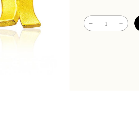
戀
－
＋
情
耳
環
數
量