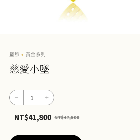
墜飾
黃金系列
慈愛小墜
慈
－
＋
愛
小
NT$
41,800
NT$
47,500
墜
數
量