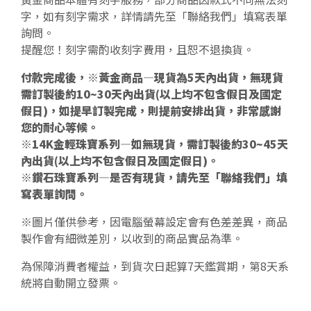
字，如有刻字需求，詳情請先至「聯絡我們」填寫表單
詢問。
提醒您！刻字需酌收刻字費用，且恕不退換貨。
付款完成後，※黃金商品—現貨為5天內出貨，無現貨
需訂製後約10~30天內出貨(以上均不包含假日及國定
假日)，如提早訂製完成，則提前安排出貨，非常感謝
您的耐心等候。
※14K金輕珠寶系列—如無現貨，需訂製後約30~45天
內出貨(以上均不包含假日及國定假日)。
※鑽石珠寶系列—是否有現貨，請先至「聯絡我們」填
寫表單詢問。
※圖片僅供參考，因電腦螢幕設定會有色差差異，商品
製作會有細微差別，以收到的商品實品為準。
為保障消費者權益，到貨次日起算7天鑑賞期，第8天系
統將自動開立發票。