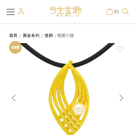
(0)
首頁
/
黃金系列
/
墜飾
/ 慈愛小墜
88折