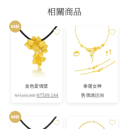
相關商品
88折
金色愛情墜
幸運女神
原
目
NT$
89,144
售價請諮詢
NT$
101,300
始
前
價
價
格：
格：
88折
NT$101,300。
NT$89,144。