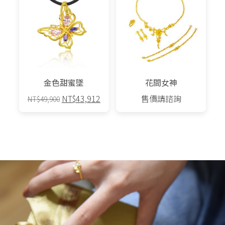
金色甜蜜墜
花間女神
原
目
NT$
43,912
售價請諮詢
NT$
49,900
始
前
價
價
格：
格：
NT$49,900。
NT$43,912。