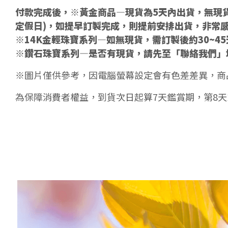
付款完成後，※黃金商品—現貨為5天內出貨，無現貨
定假日)，如提早訂製完成，則提前安排出貨，非常
※14K金輕珠寶系列—如無現貨，需訂製後約30~4
※鑽石珠寶系列—是否有現貨，請先至「聯絡我們」
※圖片僅供參考，因電腦螢幕設定會有色差差異，商
為保障消費者權益，到貨次日起算7天鑑賞期，第8