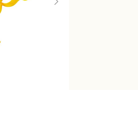
情
premium
項
鍊
數
量