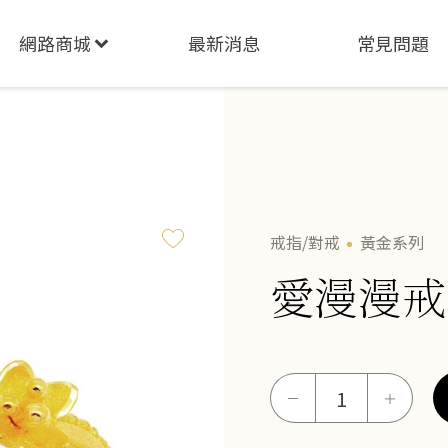
網路商城
最新消息
常見問題
戒指/對戒
黃金系列
愛漫漫戒
愛
－
＋
漫
漫