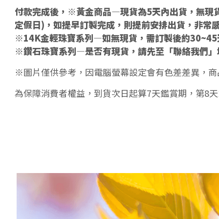
付款完成後，※黃金商品—現貨為5天內出貨，無現貨
定假日)，如提早訂製完成，則提前安排出貨，非常
※14K金輕珠寶系列—如無現貨，需訂製後約30~4
※鑽石珠寶系列—是否有現貨，請先至「聯絡我們」
※圖片僅供參考，因電腦螢幕設定會有色差差異，商
為保障消費者權益，到貨次日起算7天鑑賞期，第8