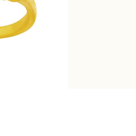
戒
數
量