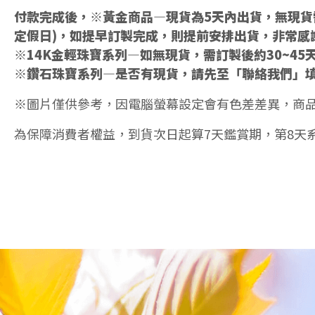
付款完成後，※黃金商品—現貨為5天內出貨，無現貨需
定假日)，如提早訂製完成，則提前安排出貨，非常感
※14K金輕珠寶系列—如無現貨，需訂製後約30~45
※鑽石珠寶系列—是否有現貨，請先至「聯絡我們」
※圖片僅供參考，因電腦螢幕設定會有色差差異，商
為保障消費者權益，到貨次日起算7天鑑賞期，第8天