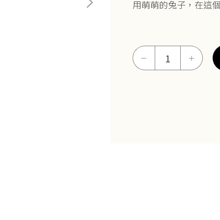
用萌萌的兔子，在這
愛
－
＋
你
兔
墜
(網
路
獨
家
款)
數
量