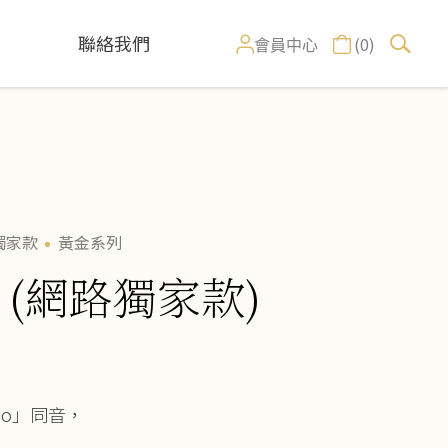
聯絡我們
(0)
會員中心
獨家款
黃金系列
 (網路獨家款)
oo」同音，