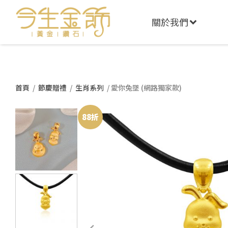
關於我們
首頁
/
節慶贈禮
/
生肖系列
/ 愛你兔墜 (網路獨家款)
88折