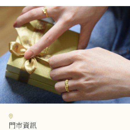
有
多
種
款
式。
可
在
產
品
頁
面
選
擇
選
項
門市資訊