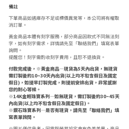
備註
下單商品如遇庫存不足或標價異常等，本公司將有權取
消訂單。
黃金商品本體有刻字服務，部分商品因款式不同無法刻
字，如有刻字需求，詳情請先至「聯絡我們」填寫表單
詢問。
提醒您！刻字需酌收刻字費用，且恕不退換貨。
付款完成後，※黃金商品—現貨為5天內出貨，無現貨
需訂製後約10~30天內出貨(以上均不包含假日及國定
假日)，如提早訂製完成，則提前安排出貨，非常感謝
您的耐心等候。
※14K金輕珠寶系列—如無現貨，需訂製後約30~45天
內出貨(以上均不包含假日及國定假日)。
※鑽石珠寶系列—是否有現貨，請先至「聯絡我們」填
寫表單詢問。
※圖片僅供參考，因電腦螢幕設定會有色差差異，商品