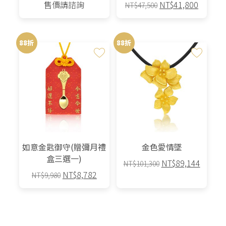
原
目
售價請諮詢
NT$
41,800
NT$
47,500
始
前
價
價
格：
格：
88折
88折
NT$47,500。
NT$41,
如意金匙御守(贈彌月禮
金色愛情墜
盒三選一)
原
目
NT$
89,144
NT$
101,300
原
目
NT$
8,782
始
前
NT$
9,980
始
前
價
價
此
價
價
格：
格：
產
格：
格：
NT$101,300。
NT$89
品
NT$9,980。
NT$8,782。