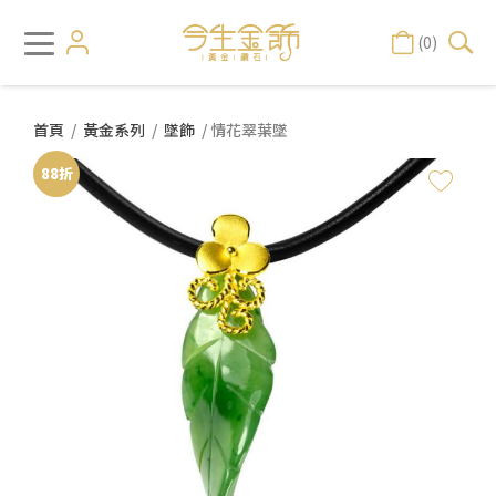
(0)
首頁
/
黃金系列
/
墜飾
/ 情花翠葉墜
88折