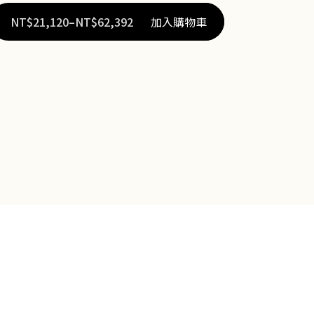
NT$
21,120
–
NT$
62,392
加入購物車
價
格
範
圍：
NT$21,120
到
NT$62,392