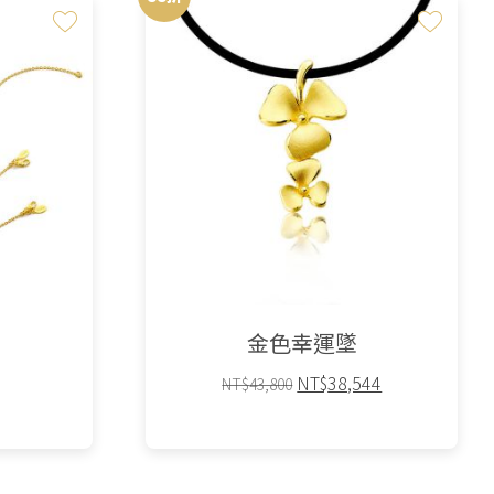
金色幸運墜
原
目
NT$
38,544
NT$
43,800
始
前
價
價
格：
格：
NT$43,800。
NT$38,544。