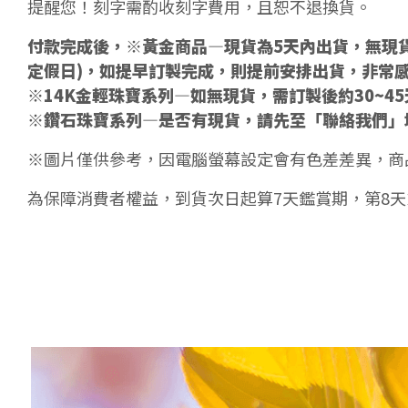
提醒您！刻字需酌收刻字費用，且恕不退換貨。
付款完成後，※黃金商品—現貨為5天內出貨，無現貨
定假日)，如提早訂製完成，則提前安排出貨，非常
※14K金輕珠寶系列—如無現貨，需訂製後約30~4
※鑽石珠寶系列—是否有現貨，請先至「聯絡我們」
※圖片僅供參考，因電腦螢幕設定會有色差差異，商
為保障消費者權益，到貨次日起算7天鑑賞期，第8