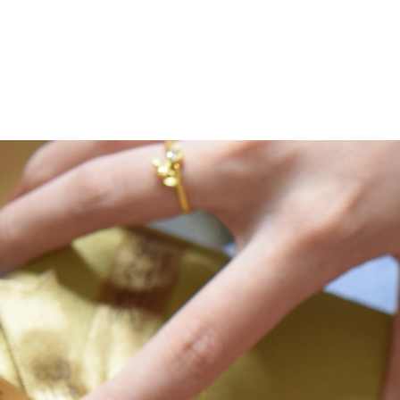
產
NT$9,980。
NT$8,782。
品
有
多
種
款
式。
可
在
產
品
頁
面
選
擇