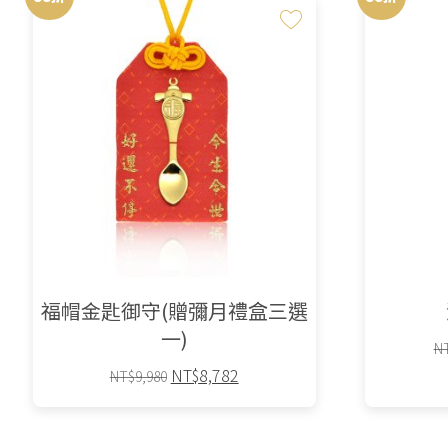
福帽金匙御守(贈彌月禮盒三選
一)
N
原
目
NT$
8,782
NT$
9,980
始
前
此
價
價
格：
格：