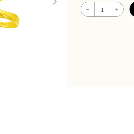
悠
－
＋
柔
(男
女
對
戒)
數
量