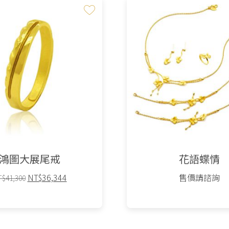
鴻圖大展尾戒
花語蝶情
原
目
NT$
36,344
售價請諮詢
T$
41,300
始
前
價
價
格：
格：
NT$41,300。
NT$36,344。