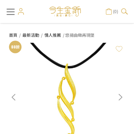
(0)
首頁
/
最新活動
/
情人推薦
/ 悠揚曲緻再現墜
88折