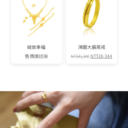
綻放幸福
鴻圖大展尾戒
原
目
售價請諮詢
NT$
36,344
NT$
41,300
始
前
價
價
格：
格：
NT$41,300。
NT$36,