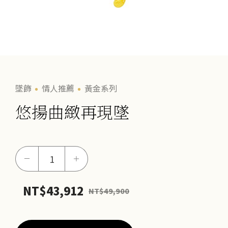
墜飾
情人推薦
黃金系列
悠揚曲緻再現墜
悠
－
＋
揚
曲
NT$
43,912
NT$
49,900
緻
再
現