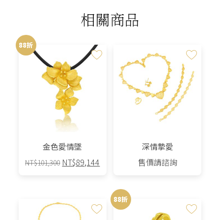
相關商品
88折
金色愛情墜
深情摯愛
原
目
NT$
89,144
售價請諮詢
NT$
101,300
始
前
價
價
格：
格：
88折
NT$101,300。
NT$89,144。