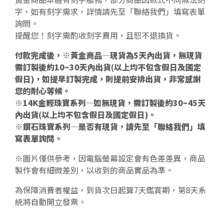
字，如有刻字需求，詳情請先至「聯絡我們」填寫表單
詢問。
提醒您！刻字需酌收刻字費用，且恕不退換貨。
付款完成後，※黃金商品—現貨為5天內出貨，無現貨
需訂製後約10~30天內出貨(以上均不包含假日及國定
假日)，如提早訂製完成，則提前安排出貨，非常感謝
您的耐心等候。
※14K金輕珠寶系列—如無現貨，需訂製後約30~45天
內出貨(以上均不包含假日及國定假日)。
※鑽石珠寶系列—是否有現貨，請先至「聯絡我們」填
寫表單詢問。
※圖片僅供參考，因電腦螢幕設定會有色差差異，商品
製作會有細微差別，以收到的商品實品為準。
為保障消費者權益，到貨次日起算7天鑑賞期，第8天系
統將自動開立發票。