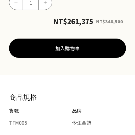
－
＋
長
男
NT$
261,375
NT$
348,500
鍊
數
量
加入購物車
商品規格
貨號
品牌
TFM005
今生金飾