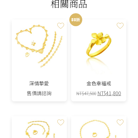
相關商品
88折
深情摯愛
金色幸福戒
原
目
售價請諮詢
NT$
41,800
NT$
47,500
始
前
價
價
格：
格：
NT$47,500。
NT$41,