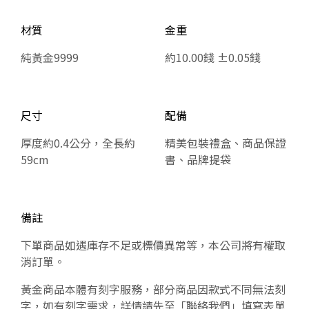
材質
金重
純黃金9999
約10.00錢 ±0.05錢
尺寸
配備
厚度約0.4公分，全長約
精美包裝禮盒、商品保證
59cm
書、品牌提袋
備註
下單商品如遇庫存不足或標價異常等，本公司將有權取
消訂單。
黃金商品本體有刻字服務，部分商品因款式不同無法刻
字，如有刻字需求，詳情請先至「聯絡我們」填寫表單