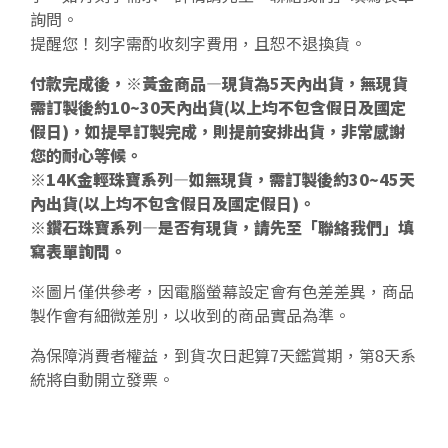
詢問。
提醒您！刻字需酌收刻字費用，且恕不退換貨。
付款完成後，※黃金商品—現貨為5天內出貨，無現貨
需訂製後約10~30天內出貨(以上均不包含假日及國定
假日)，如提早訂製完成，則提前安排出貨，非常感謝
您的耐心等候。
※14K金輕珠寶系列—如無現貨，需訂製後約30~45天
內出貨(以上均不包含假日及國定假日)。
※鑽石珠寶系列—是否有現貨，請先至「聯絡我們」填
寫表單詢問。
※圖片僅供參考，因電腦螢幕設定會有色差差異，商品
製作會有細微差別，以收到的商品實品為準。
為保障消費者權益，到貨次日起算7天鑑賞期，第8天系
統將自動開立發票。