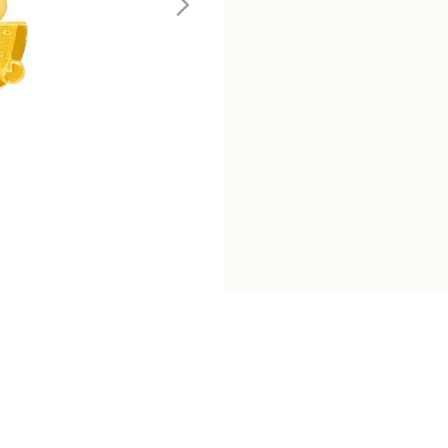
牛
墜
數
量