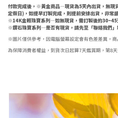
付款完成後，※黃金商品—現貨為5天內出貨，無現貨
定假日)，如提早訂製完成，則提前安排出貨，非常
※14K金輕珠寶系列—如無現貨，需訂製後約30~4
※鑽石珠寶系列—是否有現貨，請先至「聯絡我們」
※圖片僅供參考，因電腦螢幕設定會有色差差異，商
為保障消費者權益，到貨次日起算7天鑑賞期，第8