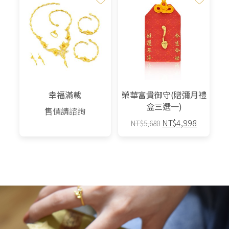
幸福滿載
榮華富貴御守(贈彌月禮
盒三選一)
售價請諮詢
原
目
NT$
4,998
NT$
5,680
始
前
此
價
價
產
格：
格：
品
NT$5,680。
NT$4,9
有
多
種
款
式。