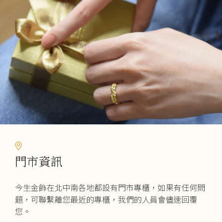
可
在
產
品
頁
面
選
擇
選
項
門市資訊
今生金飾在北中南各地都設有門市專櫃，如果有任何問
題，可聯繫離您最近的專櫃，我們的人員會儘速回覆
您。