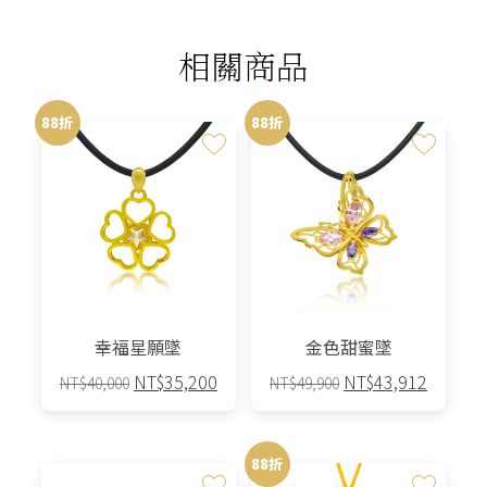
相關商品
88折
88折
幸福星願墜
金色甜蜜墜
原
目
原
目
NT$
35,200
NT$
43,912
NT$
40,000
NT$
49,900
始
前
始
前
價
價
價
價
格：
格：
格：
格：
88折
NT$40,000。
NT$35,200。
NT$49,900。
NT$43,