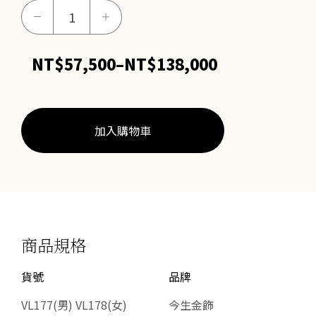
心
－
＋
繫
於
NT$
57,500
–
NT$
138,000
你
價
(男
格
女
範
對
加入購物車
戒)
圍：
數
NT$57,500
量
到
NT$138,000
商品規格
貨號
品牌
VL177(男) VL178(女)
今生金飾