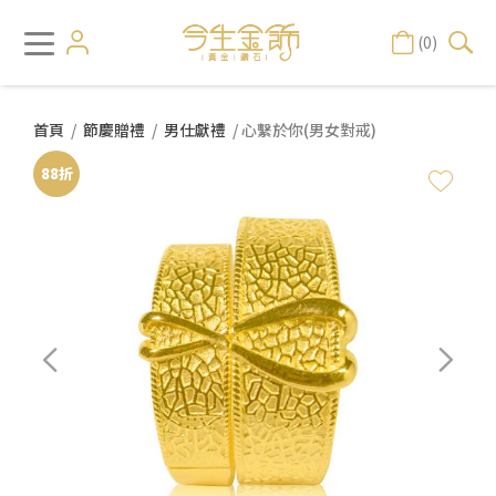
(0)
首頁
/
節慶贈禮
/
男仕獻禮
/ 心繫於你(男女對戒)
88折