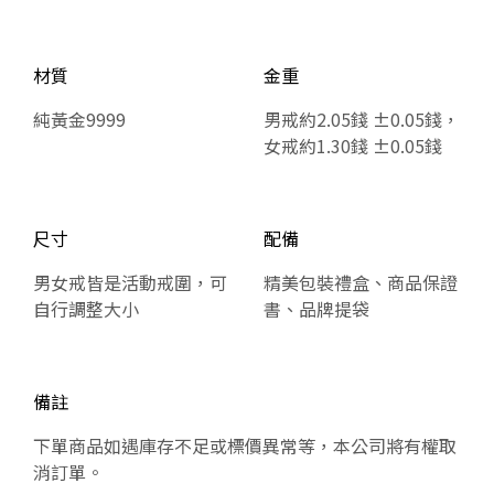
材質
金重
純黃金9999
男戒約2.05錢 ±0.05錢，
女戒約1.30錢 ±0.05錢
尺寸
配備
男女戒皆是活動戒圍，可
精美包裝禮盒、商品保證
自行調整大小
書、品牌提袋
備註
下單商品如遇庫存不足或標價異常等，本公司將有權取
消訂單。