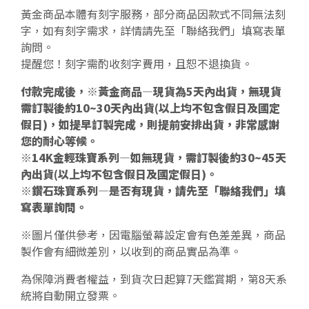
黃金商品本體有刻字服務，部分商品因款式不同無法刻
字，如有刻字需求，詳情請先至「聯絡我們」填寫表單
詢問。
提醒您！刻字需酌收刻字費用，且恕不退換貨。
付款完成後，※黃金商品—現貨為5天內出貨，無現貨
需訂製後約10~30天內出貨(以上均不包含假日及國定
假日)，如提早訂製完成，則提前安排出貨，非常感謝
您的耐心等候。
※14K金輕珠寶系列—如無現貨，需訂製後約30~45天
內出貨(以上均不包含假日及國定假日)。
※鑽石珠寶系列—是否有現貨，請先至「聯絡我們」填
寫表單詢問。
※圖片僅供參考，因電腦螢幕設定會有色差差異，商品
製作會有細微差別，以收到的商品實品為準。
為保障消費者權益，到貨次日起算7天鑑賞期，第8天系
統將自動開立發票。