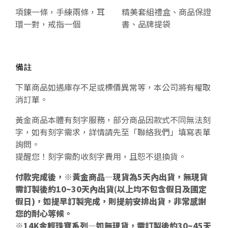
項鍊一條，手練兩條，耳
精美套組禮盒、商品保證
環一對，戒指一個
書、品牌提袋
備註
下單商品如遇庫存不足或標價異常等，本公司將有權取
消訂單。
黃金商品本體有刻字服務，部分商品因款式不同無法刻
字，如有刻字需求，詳情請先至「聯絡我們」填寫表單
詢問。
提醒您！刻字需酌收刻字費用，且恕不退換貨。
付款完成後，※黃金商品—現貨為5天內出貨，無現貨
需訂製後約10~30天內出貨(以上均不包含假日及國定
假日)，如提早訂製完成，則提前安排出貨，非常感謝
您的耐心等候。
※14K金輕珠寶系列—如無現貨，需訂製後約30~45天