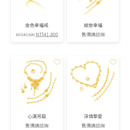
金色幸福戒
綻放幸福
原
目
NT$
41,800
售價請諮詢
NT$
47,500
始
前
價
價
格：
格：
NT$47,500。
NT$41,800。
心滿芳庭
深情摯愛
售價請諮詢
售價請諮詢