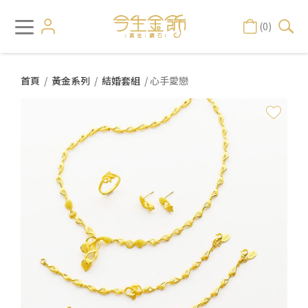
(0)
首頁
/
黃金系列
/
結婚套組
/ 心手愛戀