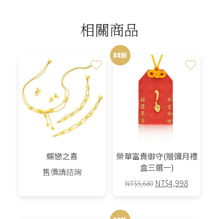
相關商品
88折
蝶戀之喜
榮華富貴御守(贈彌月禮
盒三選一)
售價請諮詢
原
目
NT$
4,998
NT$
5,680
始
前
此
價
價
產
格：
格：