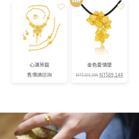
88折
品
NT$5,680。
NT$4,9
有
多
種
款
式。
可
在
產
心滿芳庭
金色愛情墜
品
原
目
售價請諮詢
NT$
89,144
NT$
101,300
頁
始
前
面
價
價
選
格：
格：
擇
NT$101,300。
NT$89
選
項