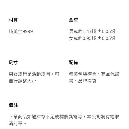
材質
金重
純黃金9999
男戒約1.47錢 ±0.05錢，
女戒約0.95錢 ±0.05錢
尺寸
配備
男女戒皆是活動戒圍，可
精美包裝禮盒、商品保證
自行調整大小
書、品牌提袋
備註
下單商品如遇庫存不足或標價異常等，本公司將有權取
消訂單。