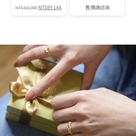
原
目
NT$
89,144
售價請諮詢
NT$
101,300
始
前
價
價
格：
格：
NT$101,300。
NT$89,144。