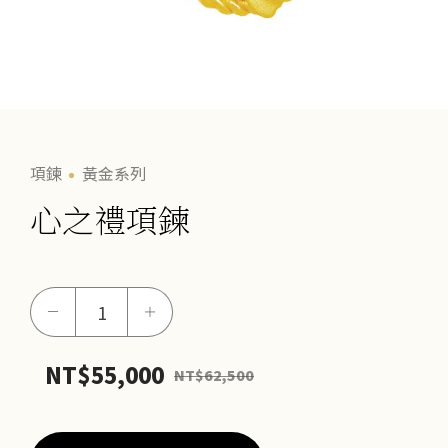
項鍊
黃金系列
心之禮項鍊
心
－
＋
之
禮
NT$
55,000
NT$
62,500
項
鍊
數