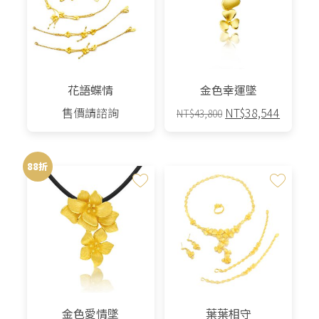
花語蝶情
金色幸運墜
原
目
售價請諮詢
NT$
38,544
NT$
43,800
始
前
價
價
格：
格：
88折
NT$43,800。
NT$38,
金色愛情墜
葉葉相守