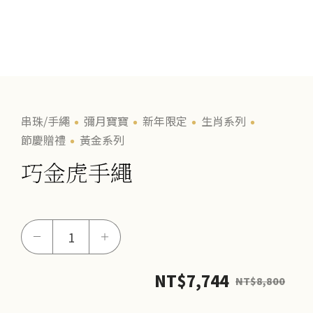
串珠/手繩
彌月寶寶
新年限定
生肖系列
節慶贈禮
黃金系列
巧金虎手繩
巧
－
＋
金
虎
NT$
7,744
NT$
8,800
手
繩