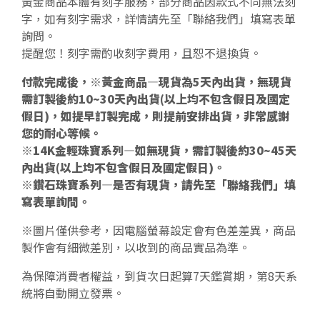
黃金商品本體有刻字服務，部分商品因款式不同無法刻
字，如有刻字需求，詳情請先至「聯絡我們」填寫表單
詢問。
提醒您！刻字需酌收刻字費用，且恕不退換貨。
付款完成後，※黃金商品—現貨為5天內出貨，無現貨
需訂製後約10~30天內出貨(以上均不包含假日及國定
假日)，如提早訂製完成，則提前安排出貨，非常感謝
您的耐心等候。
※14K金輕珠寶系列—如無現貨，需訂製後約30~45天
內出貨(以上均不包含假日及國定假日)。
※鑽石珠寶系列—是否有現貨，請先至「聯絡我們」填
寫表單詢問。
※圖片僅供參考，因電腦螢幕設定會有色差差異，商品
製作會有細微差別，以收到的商品實品為準。
為保障消費者權益，到貨次日起算7天鑑賞期，第8天系
統將自動開立發票。