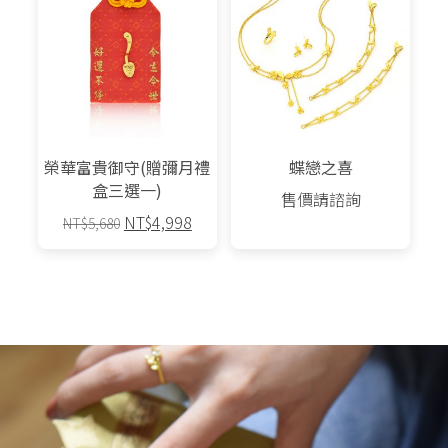
榮華富貴御守(贈彌月禮
蝶戀之喜
盒三選一)
售價請諮詢
原
目
NT$
4,998
NT$
5,680
始
前
此
價
價
產
格：
格：
品
NT$5,680。
NT$4,998。
有
多
種
款
式。