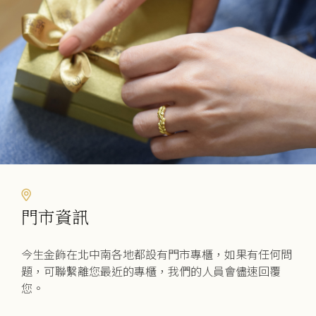
可
在
產
品
頁
面
選
擇
選
項
門市資訊
今生金飾在北中南各地都設有門市專櫃，如果有任何問
題，可聯繫離您最近的專櫃，我們的人員會儘速回覆
您。