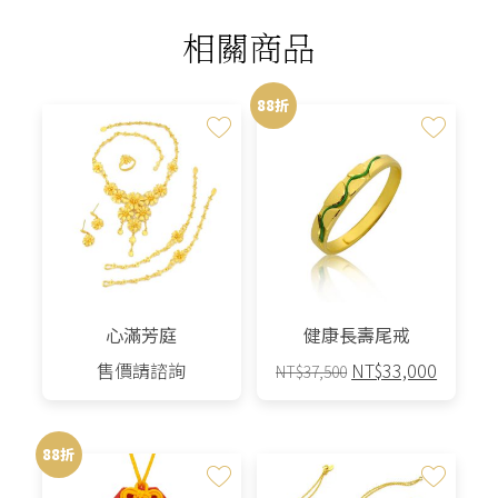
相關商品
88折
心滿芳庭
健康長壽尾戒
原
目
售價請諮詢
NT$
33,000
NT$
37,500
始
前
價
價
格：
格：
88折
NT$37,500。
NT$33,