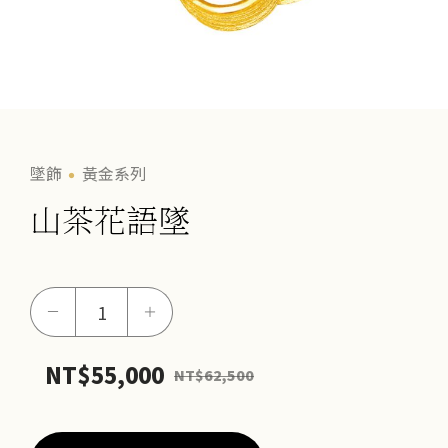
墜飾
黃金系列
山茶花語墜
山
－
＋
茶
花
NT$
55,000
NT$
62,500
語
墜
數