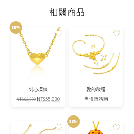
相關商品
88折
刻心項鍊
愛的啟程
原
目
NT$
55,000
售價請諮詢
NT$
62,500
始
前
價
價
格：
格：
88折
NT$62,500。
NT$55,000。