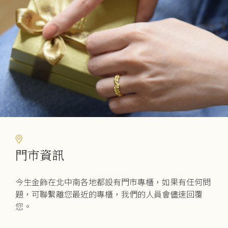
可
在
產
品
頁
面
選
擇
選
項
門市資訊
今生金飾在北中南各地都設有門市專櫃，如果有任何問
題，可聯繫離您最近的專櫃，我們的人員會儘速回覆
您。