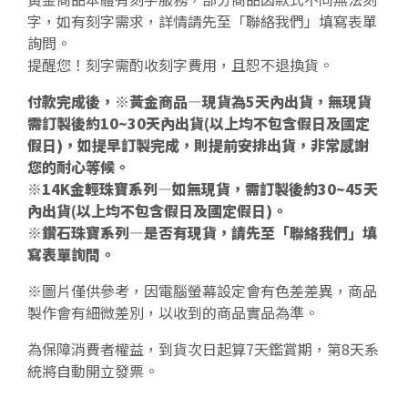
字，如有刻字需求，詳情請先至「聯絡我們」填寫表單
詢問。
提醒您！刻字需酌收刻字費用，且恕不退換貨。
付款完成後，※黃金商品—現貨為5天內出貨，無現貨
需訂製後約10~30天內出貨(以上均不包含假日及國定
假日)，如提早訂製完成，則提前安排出貨，非常感謝
您的耐心等候。
※14K金輕珠寶系列—如無現貨，需訂製後約30~45天
內出貨(以上均不包含假日及國定假日)。
※鑽石珠寶系列—是否有現貨，請先至「聯絡我們」填
寫表單詢問。
※圖片僅供參考，因電腦螢幕設定會有色差差異，商品
製作會有細微差別，以收到的商品實品為準。
為保障消費者權益，到貨次日起算7天鑑賞期，第8天系
統將自動開立發票。