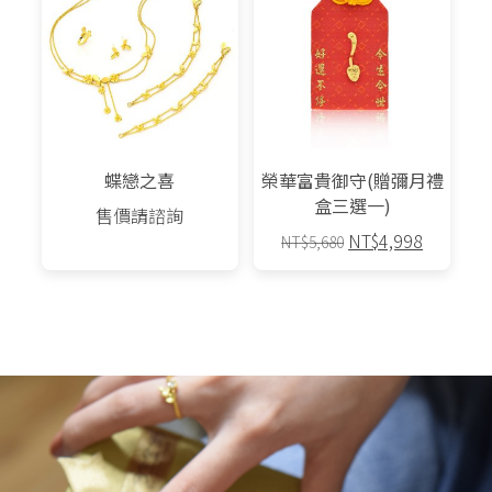
蝶戀之喜
榮華富貴御守(贈彌月禮
盒三選一)
售價請諮詢
原
目
NT$
4,998
NT$
5,680
始
前
此
價
價
產
格：
格：
品
NT$5,680。
NT$4,9
有
多
種
款
式。