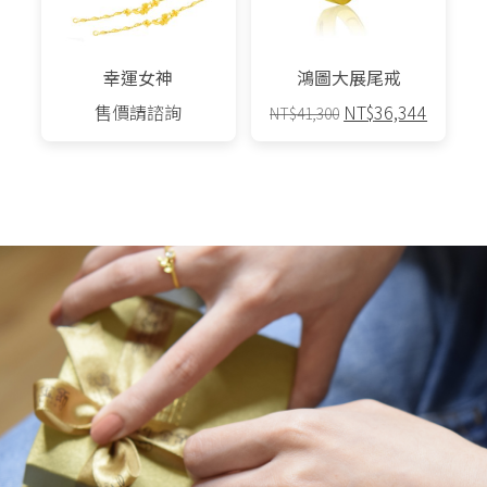
幸運女神
鴻圖大展尾戒
原
目
售價請諮詢
NT$
36,344
NT$
41,300
始
前
價
價
格：
格：
NT$41,300。
NT$36,