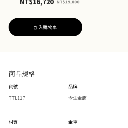
NT$
16,720
NT$
19,000
數
量
加入購物車
商品規格
貨號
品牌
TTL117
今生金飾
材質
金重