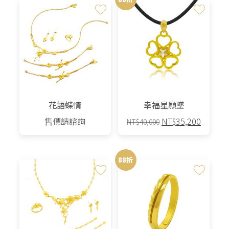
花語蝶情
幸福星願墜
原
目
售價請諮詢
NT$
35,200
NT$
40,000
始
前
價
價
格：
格：
88折
NT$40,000。
NT$35,