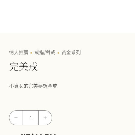
情人推薦
戒指/對戒
黃金系列
完美戒
小資女的完美夢想金戒
完
－
＋
美
戒