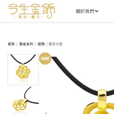
關於我們
首頁
/
黃金系列
/
墜飾
/ 喜悅大墜
88折