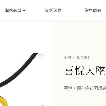
網路商城
最新消息
常見問題
墜飾
黃金系列
喜悅大墜
喜悅，讓心像花開燦