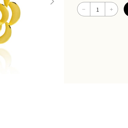
喜
－
＋
悅
大
墜
數
量