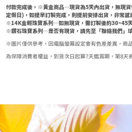
付款完成後，※黃金商品—現貨為5天內出貨，無現貨需
定假日)，如提早訂製完成，則提前安排出貨，非常感
※14K金輕珠寶系列—如無現貨，需訂製後約30~45
※鑽石珠寶系列—是否有現貨，請先至「聯絡我們」
※圖片僅供參考，因電腦螢幕設定會有色差差異，商
為保障消費者權益，到貨次日起算7天鑑賞期，第8天