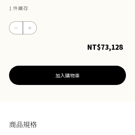
1 件庫存
吉
－
＋
象
擺
NT$
73,128
件
數
量
加入購物車
商品規格