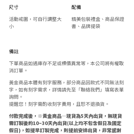
尺寸
配備
活動戒圍，可自行調整大
精美包裝禮盒、商品保證
小
書、品牌提袋
備註
下單商品如遇庫存不足或標價異常等，本公司將有權取
消訂單。
黃金商品本體有刻字服務，部分商品因款式不同無法刻
字，如有刻字需求，詳情請先至「聯絡我們」填寫表單
詢問。
提醒您！刻字需酌收刻字費用，且恕不退換貨。
付款完成後，※黃金商品—現貨為5天內出貨，無現貨
需訂製後約10~30天內出貨(以上均不包含假日及國定
假日)，如提早訂製完成，則提前安排出貨，非常感謝