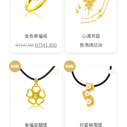
金色幸福戒
心滿芳庭
原
目
NT$
41,800
售價請諮詢
NT$
47,500
始
前
價
價
格：
格：
88折
88折
NT$47,500。
NT$41,800。
幸福星願墜
珍愛無限墜