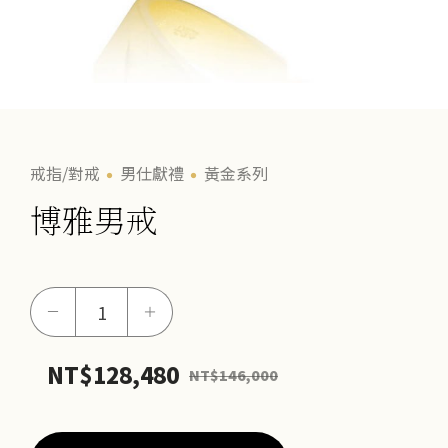
戒指/對戒
男仕獻禮
黃金系列
博雅男戒
博
－
＋
雅
男
NT$
128,480
NT$
146,000
戒
數
量