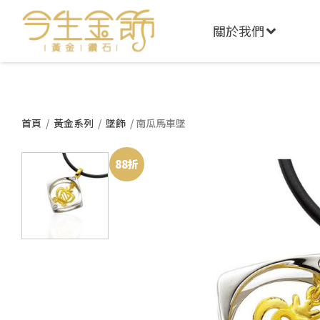
關於我們
首頁
/
黃金系列
/
墜飾
/ 南瓜馬車墜
88折