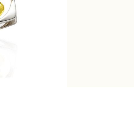
車
墜
數
量