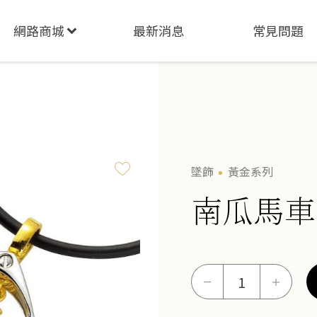
網路商城
最新消息
常見問題
墜飾
黃金系列
南瓜馬車
南
－
＋
瓜
馬