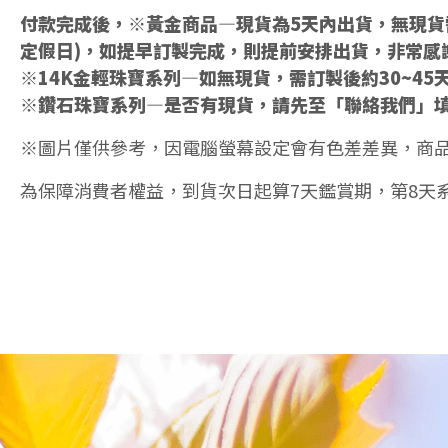
付款完成後，※黃金商品—現貨為5天內出貨，無現貨需
定假日)，如提早訂製完成，則提前安排出貨，非常感
※14K金輕珠寶系列—如無現貨，需訂製後約30~45
※鑽石珠寶系列—是否有現貨，請先至「聯絡我們」
※圖片僅供參考，因電腦螢幕設定會有色差差異，商
為保障消費者權益，到貨次日起算7天鑑賞期，第8天