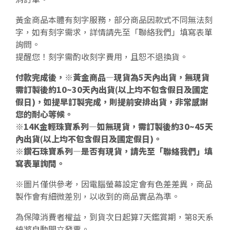
黃金商品本體有刻字服務，部分商品因款式不同無法刻
字，如有刻字需求，詳情請先至「聯絡我們」填寫表單
詢問。
提醒您！刻字需酌收刻字費用，且恕不退換貨。
付款完成後，※黃金商品—現貨為5天內出貨，無現貨
需訂製後約10~30天內出貨(以上均不包含假日及國定
假日)，如提早訂製完成，則提前安排出貨，非常感謝
您的耐心等候。
※14K金輕珠寶系列—如無現貨，需訂製後約30~45天
內出貨(以上均不包含假日及國定假日)。
※鑽石珠寶系列—是否有現貨，請先至「聯絡我們」填
寫表單詢問。
※圖片僅供參考，因電腦螢幕設定會有色差差異，商品
製作會有細微差別，以收到的商品實品為準。
為保障消費者權益，到貨次日起算7天鑑賞期，第8天系
統將自動開立發票。