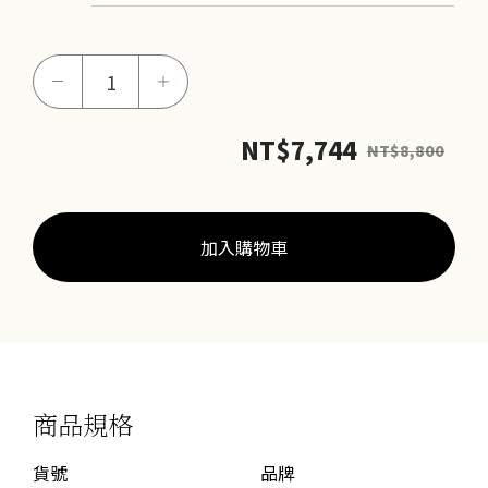
元
－
＋
寶
金
NT$
7,744
NT$
8,800
馬
串
珠
數
加入購物車
量
商品規格
貨號
品牌