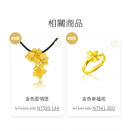
相關商品
88折
88折
金色愛情墜
金色幸福戒
原
目
原
目
NT$
89,144
NT$
41,800
NT$
101,300
NT$
47,500
始
前
始
前
價
價
價
價
格：
格：
格：
格：