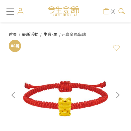
(0)
首頁
/
最新活動
/
生肖-馬
/ 元寶金馬串珠
88折