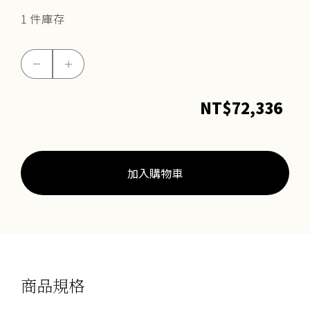
1 件庫存
元
－
＋
寶
聚
NT$
72,336
寶
盆
擺
件
加入購物車
數
量
商品規格