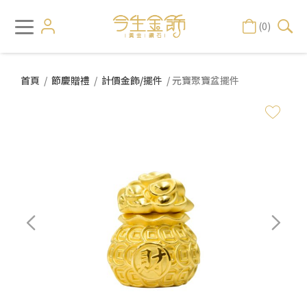
(0)
首頁
/
節慶贈禮
/
計價金飾/擺件
/ 元寶聚寶盆擺件