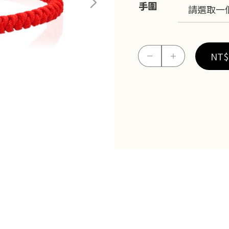
手圍
元
NT$
－
＋
寶
俏
龍
串
珠
數
量