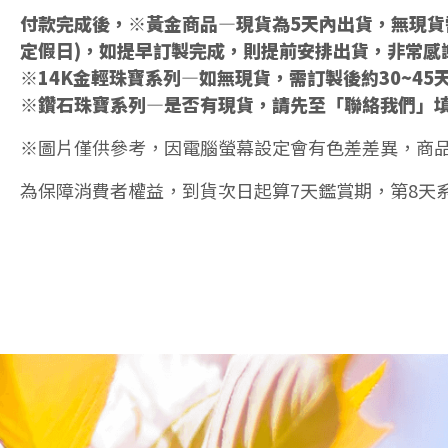
付款完成後，※黃金商品—現貨為5天內出貨，無現貨需
定假日)，如提早訂製完成，則提前安排出貨，非常感
※14K金輕珠寶系列—如無現貨，需訂製後約30~45
※鑽石珠寶系列—是否有現貨，請先至「聯絡我們」
※圖片僅供參考，因電腦螢幕設定會有色差差異，商
為保障消費者權益，到貨次日起算7天鑑賞期，第8天