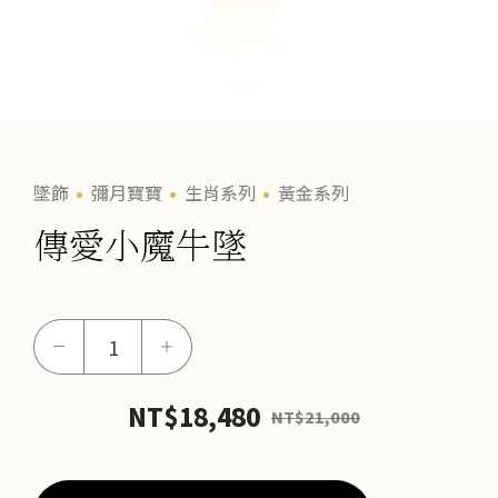
墜飾
彌月寶寶
生肖系列
黃金系列
傳愛小魔牛墜
傳
－
＋
愛
小
NT$
18,480
NT$
21,000
魔
牛
墜