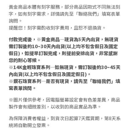
黃金商品本體有刻字服務，部分商品因款式不同無法刻
字，如有刻字需求，詳情請先至「聯絡我們」填寫表單
詢問。
提醒您！刻字需酌收刻字費用，且恕不退換貨。
付款完成後，※黃金商品—現貨為5天內出貨，無現貨
需訂製後約10~30天內出貨(以上均不包含假日及國定
假日)，如提早訂製完成，則提前安排出貨，非常感謝
您的耐心等候。
※14K金輕珠寶系列—如無現貨，需訂製後約30~45天
內出貨(以上均不包含假日及國定假日)。
※鑽石珠寶系列—是否有現貨，請先至「聯絡我們」填
寫表單詢問。
※圖片僅供參考，因電腦螢幕設定會有色差差異，商品
製作會有細微差別，以收到的商品實品為準。
為保障消費者權益，到貨次日起算7天鑑賞期，第8天系
統將自動開立發票。