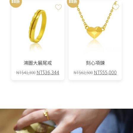
88折
88折
品
NT$9,980。
NT$8,782。
有
多
種
款
式。
可
在
產
鴻圖大展尾戒
刻心項鍊
品
原
目
原
目
NT$
36,344
NT$
55,000
NT$
41,300
NT$
62,500
頁
始
前
始
前
面
價
價
價
價
選
格：
格：
格：
格：
擇
NT$41,300。
NT$36,344。
NT$62,500。
NT$55,
選
項