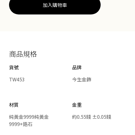
數
加入購物車
量
商品規格
貨號
品牌
TW453
今生金飾
材質
金重
純黃金9999純黃金
約0.55錢 ±0.05錢
9999+鋯石