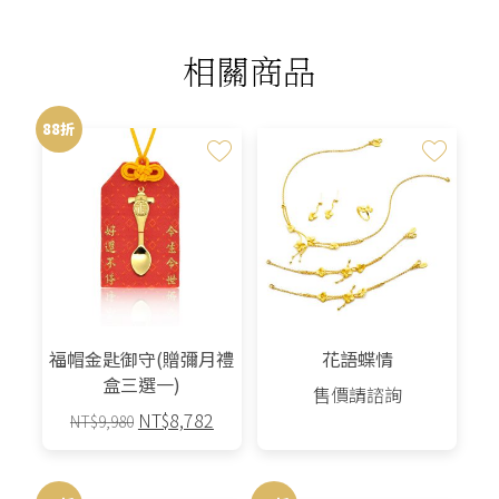
相關商品
88折
福帽金匙御守(贈彌月禮
花語蝶情
盒三選一)
售價請諮詢
原
目
NT$
8,782
NT$
9,980
始
前
此
價
價
產
格：
格：