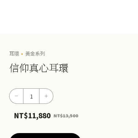
耳環
黃金系列
信仰真心耳環
信
－
＋
仰
真
NT$
11,880
NT$
13,500
心
耳
環