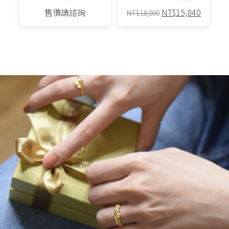
原
目
售價請諮詢
NT$
15,840
NT$
18,000
始
前
價
價
格：
格：
NT$18,000。
NT$15,