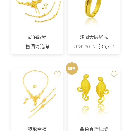
愛的啟程
鴻圖大展尾戒
原
目
售價請諮詢
NT$
36,344
NT$
41,300
始
前
價
價
格：
格：
88折
NT$41,300。
NT$36,
綻放幸福
金色真情耳環