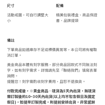
尺寸
配備
活動戒圍，可自行調整大
精美包裝禮盒、商品保證
小
書、品牌提袋
備註
下單商品如遇庫存不足或標價異常等，本公司將有權取
消訂單。
黃金商品本體有刻字服務，部分商品因款式不同無法刻
字，如有刻字需求，詳情請先至「聯絡我們」填寫表單
詢問。
提醒您！刻字需酌收刻字費用，且恕不退換貨。
付款完成後，※黃金商品—現貨為5天內出貨，無現貨
需訂製後約10~30天內出貨(以上均不包含假日及國定
假日)，如提早訂製完成，則提前安排出貨，非常感謝