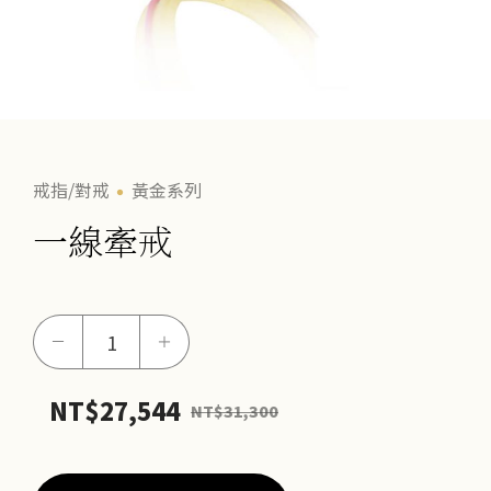
戒指/對戒
黃金系列
一線牽戒
一
－
＋
線
牽
NT$
27,544
NT$
31,300
戒
數
量